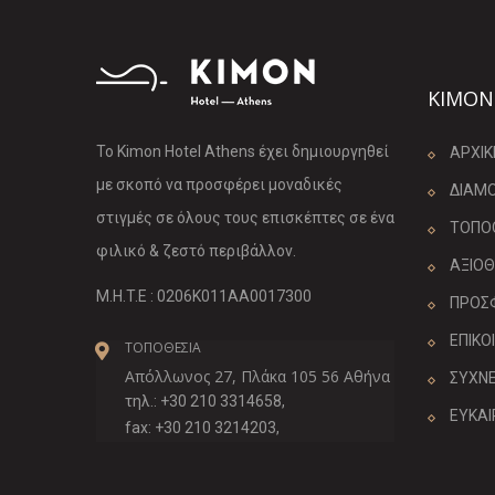
KIMON
Το Kimon Hotel Athens έχει δημιουργηθεί
ΑΡΧΙΚ
με σκοπό να προσφέρει μοναδικές
ΔΙΑΜ
στιγμές σε όλους τους επισκέπτες σε ένα
ΤΟΠΟ
φιλικό & ζεστό περιβάλλον.
ΑΞΙΟ
M.H.T.E : 0206K011AA0017300
ΠΡΟΣ
ΕΠΙΚΟ
ΤΟΠΟΘΕΣΙΑ
Απόλλωνος 27, Πλάκα 105 56 Αθήνα
ΣΥΧΝΕ
τηλ.: +30 210 3314658,
ΕΥΚΑΙ
fax: +30 210 3214203,