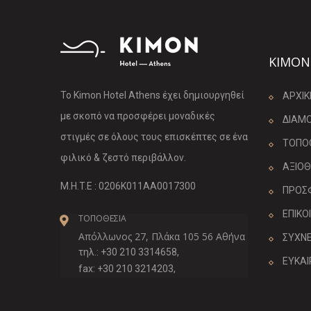
KIMON
Το Kimon Hotel Athens έχει δημιουργηθεί
ΑΡΧΙΚ
με σκοπό να προσφέρει μοναδικές
ΔΙΑΜ
στιγμές σε όλους τους επισκέπτες σε ένα
ΤΟΠΟ
φιλικό & ζεστό περιβάλλον.
ΑΞΙΟ
M.H.T.E : 0206K011AA0017300
ΠΡΟΣ
ΕΠΙΚΟ
ΤΟΠΟΘΕΣΙΑ
Απόλλωνος 27, Πλάκα 105 56 Αθήνα
ΣΥΧΝΕ
τηλ.: +30 210 3314658,
ΕΥΚΑΙ
fax: +30 210 3214203,